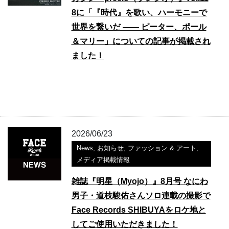
8に「『時代』を歌い、ハーモニーで
世界を繋いだ ―― ピーター、ポール
＆マリー」についての記事が掲載され
ました！
2026/06/23
News
,
お知らせ
,
ファッション & アート
,
メディア掲載情報
雑誌『明星（Myojo）』8月号 なにわ
男子・道枝駿佑さんソロ連載の撮影で
Face Records SHIBUYAをロケ地と
してご使用いただきました！