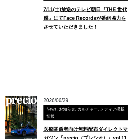
7/11(土)放送のテレビ朝日『THE 世代
感』にてFace Recordsが番組協力を
させていただきました！
2026/06/29
News
,
お知らせ
,
カルチャー
,
メディア掲載
情報
医療関係者向け無料配布ダイレクトマ
ガジン『precio（プレシオ）』vol.11