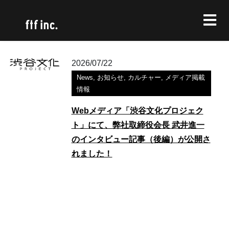
2026/07/22
News
,
お知らせ
,
カルチャー
,
メディア掲載
情報
Webメディア「渋谷文化プロジェク
ト」にて、弊社取締役会長 武井進一
のインタビュー記事（後編）が公開さ
れました！