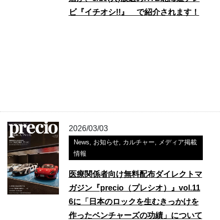
ビ『イチオシ!!』 で紹介されます！
2026/03/03
News
,
お知らせ
,
カルチャー
,
メディア掲載
情報
医療関係者向け無料配布ダイレクトマ
ガジン『precio（プレシオ）』vol.11
6に「日本のロックを生むきっかけを
作ったベンチャーズの功績」について