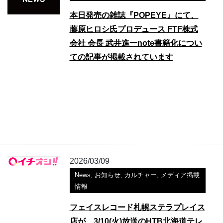
本日発売の雑誌『POPEYE』にて、
藤原ヒロシ氏プロデュース FTF株式
会社 会長 武井進一note書籍化につい
ての記事が掲載されています
2026/03/09
News
,
お知らせ
,
カルチャー
,
メディア掲載
情報
フェイスレコード札幌ステラプレイス
店が、3/10(火)放送のHTB北海道テレ