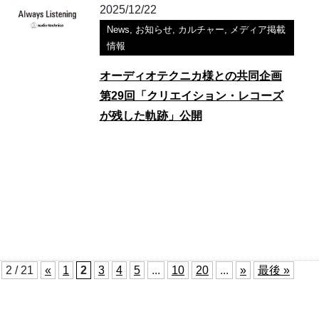
2025/12/22
News
,
お知らせ
,
カルチャー
,
メディア掲載
情報
オーディオテクニカ様との共同企画
第29回「クリエイション・レコーズ
が残した軌跡」公開
2 / 21
«
1
2
3
4
5
...
10
20
...
»
最後 »