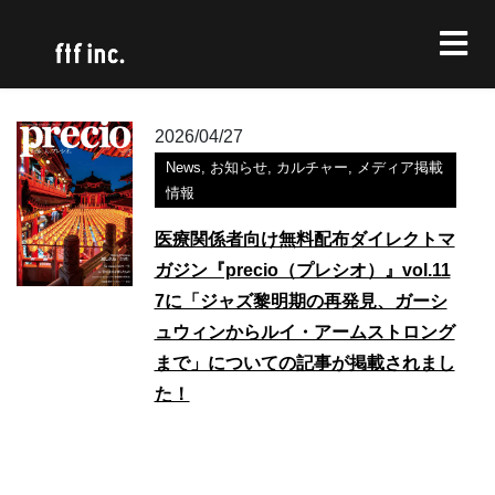
2026/04/27
News
,
お知らせ
,
カルチャー
,
メディア掲載
情報
医療関係者向け無料配布ダイレクトマ
ガジン『precio（プレシオ）』vol.11
7に「ジャズ黎明期の再発見、ガーシ
ュウィンからルイ・アームストロング
まで」についての記事が掲載されまし
た！