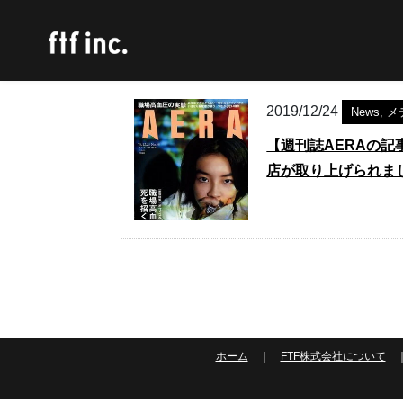
2019/12/24
News
,
メ
【週刊誌AERAの記事に
店が取り上げられま
ホーム
｜
FTF株式会社について