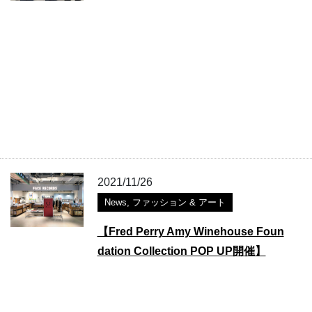
2021/11/26
News
,
ファッション & アート
【Fred Perry Amy Winehouse Foun
dation Collection POP UP開催】