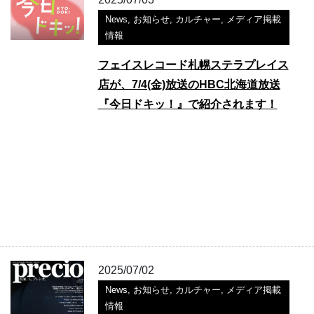
News
,
お知らせ
,
カルチャー
,
メディア掲載
情報
フェイスレコード札幌ステラプレイス
店が、7/4(金)放送のHBC北海道放送
『今日ドキッ！』で紹介されます！
2025/07/02
News
,
お知らせ
,
カルチャー
,
メディア掲載
情報