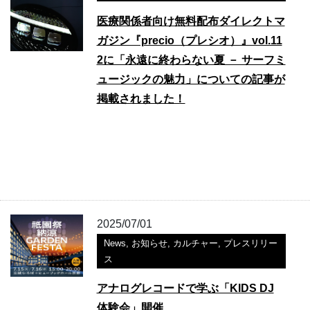
医療関係者向け無料配布ダイレクトマ
ガジン『precio（プレシオ）』vol.11
2に「永遠に終わらない夏 － サーフミ
ュージックの魅力」についての記事が
掲載されました！
2025/07/01
News
,
お知らせ
,
カルチャー
,
プレスリリー
ス
アナログレコードで学ぶ「KIDS DJ
体験会」開催