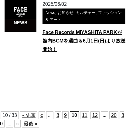
2025/06/02
News
,
お知らせ
,
カルチャー
,
ファッション
& アート
Face Records MIYASHITA PARKが
館内BGMを選曲＆6月1日(日)より放送
開始！
10 / 33
« 先頭
«
...
8
9
10
11
12
...
20
3
0
...
»
最後 »