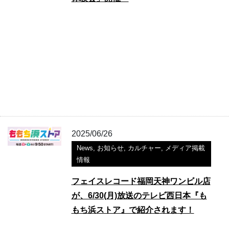
2025/06/26
News
,
お知らせ
,
カルチャー
,
メディア掲載
情報
フェイスレコード福岡天神ワンビル店
が、6/30(月)放送のテレビ西日本『も
もち浜ストア』で紹介されます！