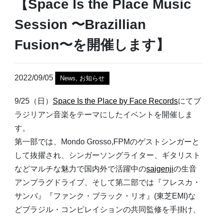
【Space Is the Place Music
Session 〜Brazillian
Fusion〜を開催します】
2022/09/05
News
,
お知らせ
9/25（日）
Space Is the Place by Face Records
にてブ
ラジリアン音楽をテーマにしたイベントを開
催しま
す。
第一部では、Mondo Grosso,FPMのゲストシンガーと
して抜擢され、シンガーソングライター、ギタリスト
などマルチな魅力で国内外で活躍中の
saigenji
の生音
アンプラグドライブ、そして第二部では『フレスカ・
サンバ』『ファンク・ブラック・リオ』(東芝EMI)な
どブラジル・コンピレイションの共同監修を手掛け、