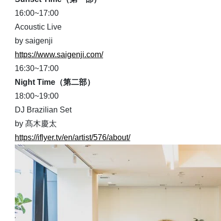
16:00~17:00
Acoustic Live
by saigenji
https://www.saigenji.com/
16:30~17:00
Night Time（第二部）
18:00~19:00
DJ Brazilian Set
by 髙木慶太
https://iflyer.tv/en/artist/
576/about/