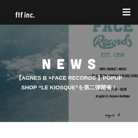
【AGNES B ×FACE RECORDS 】POPUP
SHOP “LE KIOSQUE”を第二弾開催！