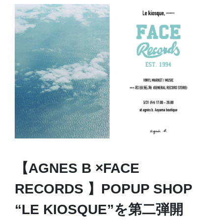
【AGNES B ×FACE
RECORDS 】POPUP SHOP
“LE KIOSQUE”を第二弾開