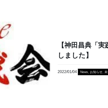
【神田昌典「実
しました】
2022/01/04
News
,
お知らせ
,
未