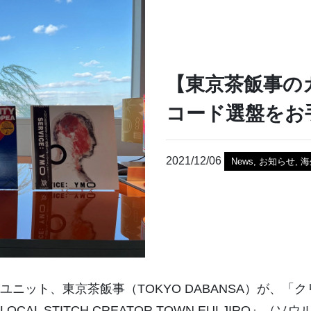
【東京茶飯事の
コード選盤をお
2021/12/06
News
,
お知らせ
,
海
ニット、東京茶飯事（TOKYO DABANSA）が、「
 STITCH CREATOR TOWN EULJIRO』（ソウ