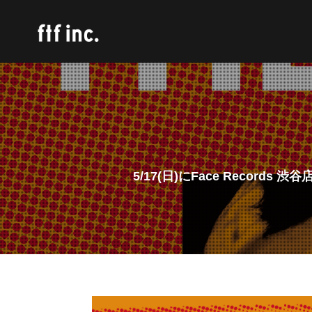
5/17(日)にFace Recor