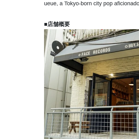
ueue, a Tokyo-born city pop aficionado
■店舗概要