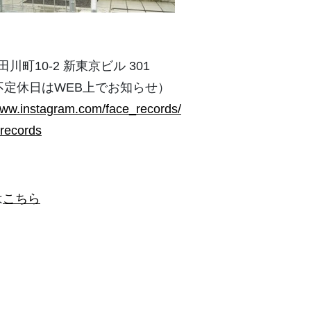
田川町10-2 新東京ビル 301
休。不定休日はWEB上でお知らせ）
www.instagram.com/face_records/
erecords
は
こちら